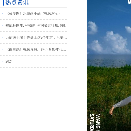
热点资讯
《菠萝图》水墨画小品（视频演示）
被疯狂围攻, 利物浦: 何时如此狼狈, 0射门+骗点, 斯洛特赢得掌声
万病源于堵！你身上这2个地方，只要经常转一转，就能打通淤堵、疏通所有经络，健康长寿！
《白兰鸽》视频直播。苏小明 80年代的经典歌曲回放！天龙音画
2024